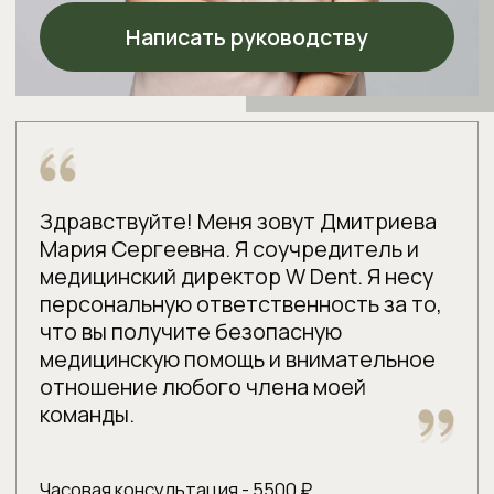
За один визит получите осмотр у двух
врачей, план лечения со сметой и
возможность сделать КТ прямо в
клинике — без лишних походов по
врачам.
Я согласен на обработку
персональных данных
в соответствии с
Политикой
конфиденциальности
.
Записаться на прием
Пациентка, 28 лет
Пациентка, 32 г
Обратилась с жалобами на
Обратилась с жалоб
стираемость, повышенную
старых коронок у де
чувствительность и неэстетичный вид
выявил их неплотное