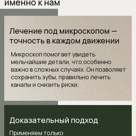
Доказательный подход
Применяем только
проверенные методы,
учитывая здоровье зубов, их
функцию и эстетику.
Все специалисты
и исследования —
в одном месте
Врачи всех специальностей, свой
рентген, томограф и сканер. Без
лишних поездок по городу, потери
времени и неудобств.
Не лечим здоровые зубы
Назначаем лечение по показаниям,