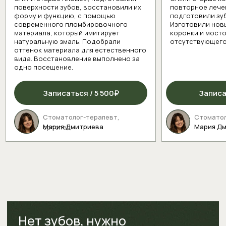
Уберечь ребенка от
проблем с зубами
Дойдите до детского стоматолога
Смотреть цены
Во сколько мне
обойдется лечение
кариеса?
Что такое “сложность”
в нашем прайсе