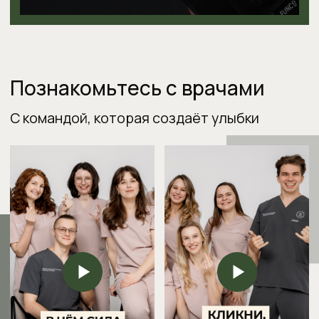
Дизайн
Положение о гарантиях
©2026 ООО "Состояние здоровья".
Все права защищены.
Лицензия № Л041-01148-78/00351488 от 23.04.2021
ИНН 7804590151, ОГРН 1177847059345
Адрес для корреспонденции: 197183, ООО
«Состояние здоровья», а/я №10
Анна Костюченко
Анна Афанась